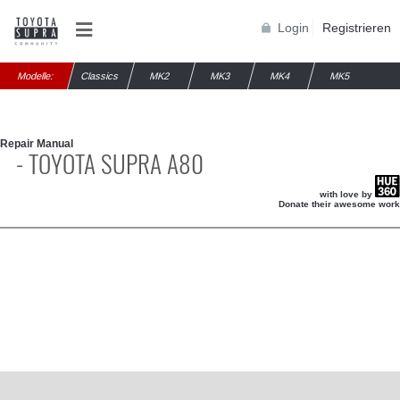
Login
Registrieren
Modelle:
Classics
MK2
MK3
MK4
MK5
Repair Manual
- TOYOTA SUPRA A80
with love by
Donate their awesome work