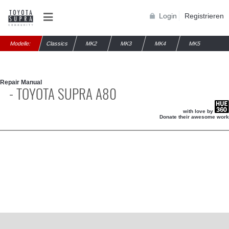
Login
Registrieren
Modelle:
Classics
MK2
MK3
MK4
MK5
Repair Manual
- TOYOTA SUPRA A80
with love by
Donate their awesome work