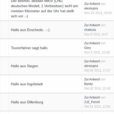
Der Bremer, dessen MKIV (LHD,
Zur Antwort
von
deutsches Modell, 1 Vorbesitzer) wohl am
alexsupra
meisten Kilometer auf der Uhr hat stellt
Nov 23 '2011, 19:43
sich vor :-)
Zur Antwort
von
Hallo aus Enschede...:-)
chakuza
Nov 8 '2011, 9:47
Zur Antwort
von
Tourerfahrer sagt hallo
Gery
Nov 3 '2011, 22:09
Zur Antwort
von
Hallo aus Siegen
alexsupra
Okt 29 '2011, 17:27
Zur Antwort
von
Hallo aus Ingolstadt
Banky
Okt 26 '2011, 22:43
Zur Antwort
von
Hallo aus Dillenburg
2JZ_Punch
Okt 24 '2011, 13:01