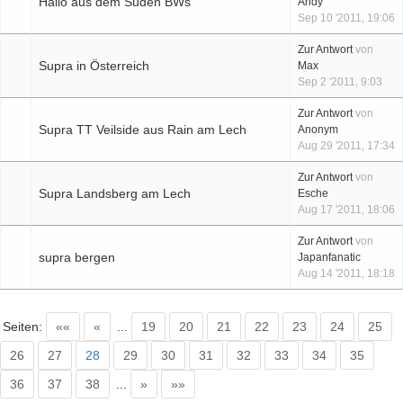
Hallo aus dem Süden BWs
Andy
Sep 10 '2011, 19:06
Zur Antwort
von
Supra in Österreich
Max
Sep 2 '2011, 9:03
Zur Antwort
von
Supra TT Veilside aus Rain am Lech
Anonym
Aug 29 '2011, 17:34
Zur Antwort
von
Supra Landsberg am Lech
Esche
Aug 17 '2011, 18:06
Zur Antwort
von
supra bergen
Japanfanatic
Aug 14 '2011, 18:18
Seiten:
««
«
...
19
20
21
22
23
24
25
26
27
28
29
30
31
32
33
34
35
36
37
38
...
»
»»