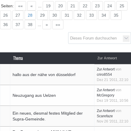
Seiten:
««
«
...
19
20
21
22
23
24
25
26
27
28
29
30
31
32
33
34
35
D
a
s
T
r
e
f
f
e
n
d
e
r
G
e
n
e
r
a
t
i
o
n
e
36
37
38
...
»
»»
Thema
Zur Antwort
Zur Antwort
von
hallo aus der nähe von düsseldorf
criro8554
Dez 21 '2011, 22:10
Zur Antwort
von
Neuzugang aus Uelzen
McGregory
Dez 19 '2011, 10:56
Zur Antwort
von
Ein neues, diesmal festes Mitglied der
Scarefaze
Supra-Gemeinde.
Nov 26 '2011, 22:10