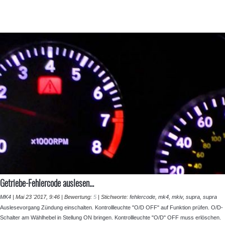
Getriebe-Fehlercode auslesen...
MK4
|
Mai 23 '2017, 9:46
|
Bewertung:
5
|
Stichworte:
fehlercode
,
mk4
,
mkiv
,
supra
,
supra
Auslesevorgang Zündung einschalten. Kontrollleuchte "O/D OFF" auf Funktion prüfen. O/D-
Schalter am Wählhebel in Stellung ON bringen. Kontrollleuchte "O/D" OFF muss erlöschen.