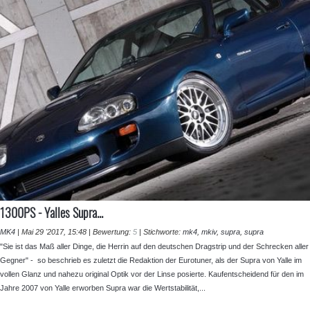
⁣1300PS - Yalles Supra...
MK4
|
Mai 29 '2017, 15:48
|
Bewertung:
5
|
Stichworte:
mk4
,
mkiv
,
supra
,
supra
"Sie ist das Maß aller Dinge, die Herrin auf den deutschen Dragstrip und der Schrecken aller
Gegner" - so beschrieb es zuletzt die Redaktion der Eurotuner, als der Supra von Yalle im
vollen Glanz und nahezu original Optik vor der Linse posierte. Kaufentscheidend für den im
Jahre 2007 von Yalle erworben Supra war die Wertstabilität,...