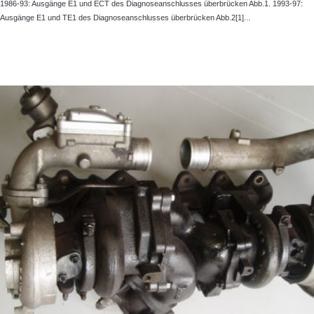
1986-93: Ausgänge E1 und ECT des Diagnoseanschlusses überbrücken Abb.1. 1993-97:
Ausgänge E1 und TE1 des Diagnoseanschlusses überbrücken Abb.2[1]...