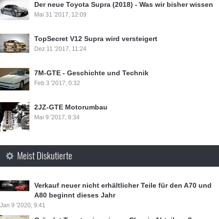
⁣Der neue Toyota Supra (2018) - Was wir bisher wissen
Mai 31 '2017, 12:09
TopSecret V12 Supra wird versteigert
Dez 11 '2017, 11:24
7M-GTE - Geschichte und Technik
Feb 3 '2017, 0:32
⁣2JZ-GTE Motorumbau
Mai 9 '2017, 8:34
Meist Diskutierte
Verkauf neuer nicht erhältlicher Teile für den A70 und
A80 beginnt dieses Jahr
Jan 9 '2020, 9:41