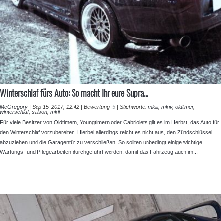
⁣Winterschlaf fürs Auto: So macht Ihr eure Supra...
McGregory
|
Sep 15 '2017, 12:42
|
Bewertung:
5
|
Stichworte:
mkiii
,
mkiv
,
oldtimer
,
winterschlaf
,
saison
,
mkii
Für viele Besitzer von Oldtimern, Youngtimern oder Cabriolets gilt es im Herbst, das Auto für
den Winterschlaf vorzubereiten. Hierbei allerdings reicht es nicht aus, den Zündschlüssel
abzuziehen und die Garagentür zu verschließen. So sollten unbedingt einige wichtige
Wartungs- und Pflegearbeiten durchgeführt werden, damit das Fahrzeug auch im...