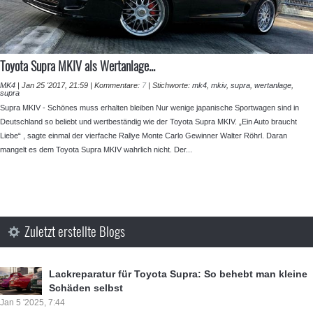
Toyota Supra MKIV als Wertanlage...
MK4
|
Jan 25 '2017, 21:59
|
Kommentare:
7
|
Stichworte:
mk4
,
mkiv
,
supra
,
wertanlage
,
supra
Supra MKIV - Schönes muss erhalten bleiben Nur wenige japanische Sportwagen sind in
Deutschland so beliebt und wertbeständig wie der Toyota Supra MKIV. „Ein Auto braucht
Liebe“ , sagte einmal der vierfache Rallye Monte Carlo Gewinner Walter Röhrl. Daran
mangelt es dem Toyota Supra MKIV wahrlich nicht. Der...
Zuletzt erstellte Blogs
Lackreparatur für Toyota Supra: So behebt man kleine
Schäden selbst
Jan 5 '2025, 7:44