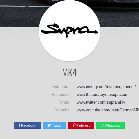
MK4
Instagram
www.instagr.am/toyotasupracom/
Facebook
www.fb.com/toyotasupracom
Twitter
www.twitter.com/supramkiv
Youtube
www.youtube.com/user/GermanM
Facebook
Twitter
Pinterest
Whatsapp