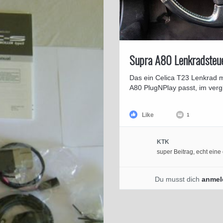
Supra A80 Lenkradsteue
Das ein Celica T23 Lenkrad 
A80 PlugNPlay passt, im vergl
Like
1
KTK
super Beitrag, echt eine
Du musst dich
anmel