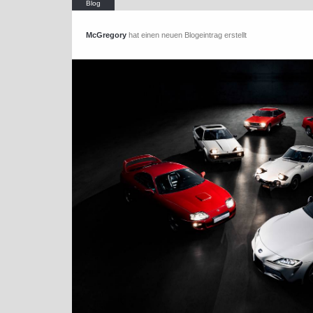
McGregory
hat einen neuen Blogeintrag erstellt