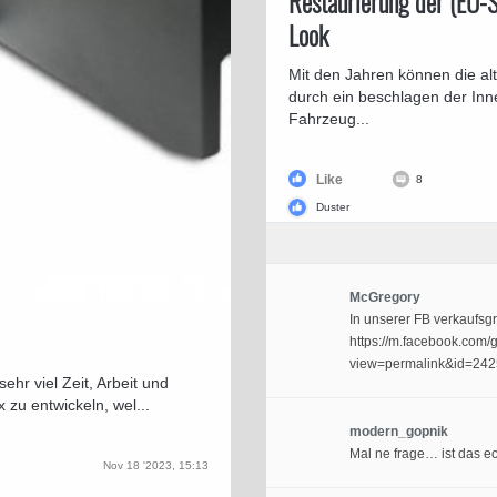
Restaurierung der (EU-S
Look
Mit den Jahren können die al
durch ein beschlagen der In
Fahrzeug...
Like
8
Duster
McGregory
In unserer FB verkaufsg
⁣https://m.facebook.co
view=permalink&id=24
ehr viel Zeit, Arbeit und
x zu entwickeln, wel...
modern_gopnik
Mal ne frage… ist das ec
Nov 18 '2023, 15:13