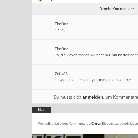
+
3
mehr Kommentare
TheOne
Hallo,
TheOne
Ja, die Boxen stellen wir nachher. Am besten habe
Zofix88
How do I contact to buy? Please message me
Du musst dich
anmelden
, um Kommentare
WojtasBro hat einen Kommentar zu
Gery
s Blogeintrag geschrieben