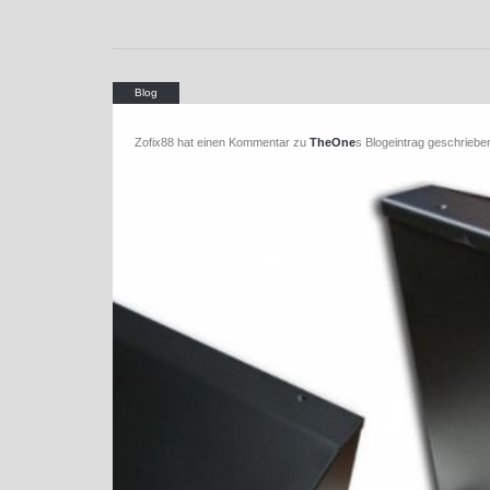
Zofix88 hat einen Kommentar zu
TheOne
s Blogeintrag geschriebe