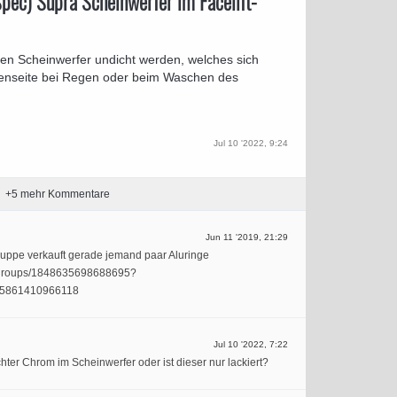
pec) Supra Scheinwerfer im Facelift-
ten Scheinwerfer undicht werden, welches sich
nenseite bei Regen oder beim Waschen des
Jul 10 '2022, 9:24
+
5
mehr Kommentare
Jun 11 '2019, 21:29
ruppe verkauft gerade jemand paar Aluringe
m/groups/1848635698688695?
25861410966118
Jul 10 '2022, 7:22
hter Chrom im Scheinwerfer oder ist dieser nur lackiert?