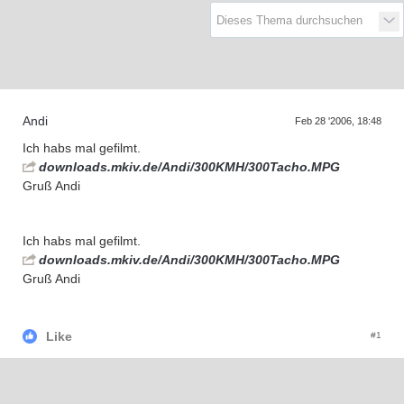
D
a
s
r
e
f
f
e
n
d
e
r
G
e
n
e
r
a
t
i
o
n
e
T
n
Andi
Feb 28 '2006, 18:48
Ich habs mal gefilmt.
downloads.mkiv.de/Andi/300KMH/300Tacho.MPG
Gruß Andi
Ich habs mal gefilmt.
downloads.mkiv.de/Andi/300KMH/300Tacho.MPG
Gruß Andi
Like
#1