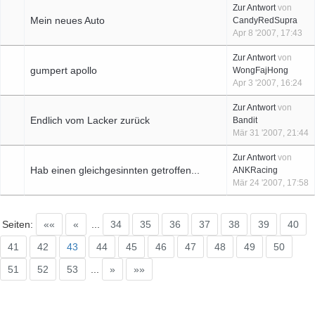
Zur Antwort
von
Mein neues Auto
CandyRedSupra
Apr 8 '2007, 17:43
Zur Antwort
von
gumpert apollo
WongFajHong
Apr 3 '2007, 16:24
Zur Antwort
von
Endlich vom Lacker zurück
Bandit
Mär 31 '2007, 21:44
Zur Antwort
von
Hab einen gleichgesinnten getroffen...
ANKRacing
Mär 24 '2007, 17:58
Seiten:
««
«
...
34
35
36
37
38
39
40
41
42
43
44
45
46
47
48
49
50
51
52
53
...
»
»»