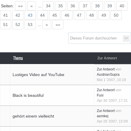
D
a
s
T
e
f
f
e
n
d
e
r
G
e
n
e
r
a
t
i
o
n
e
Seiten:
««
«
...
34
35
36
37
38
39
40
41
42
43
44
45
46
47
48
49
50
51
52
53
...
»
»»
r
n
Thema
Zur Antwort
Zur Antwort
von
Lustiges Video auf YouTube
AustrianSupra
Mai 1 '2007, 10:18
Zur Antwort
von
Black is beautiful
Fusi
Apr 30 '2007, 17:31
Zur Antwort
von
gehört einem vielleicht
aemkej
Apr 26 '2007, 15:09