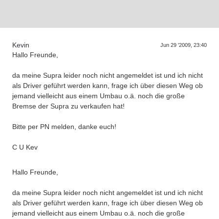
D
a
s
T
r
e
f
f
e
n
d
e
r
G
e
n
e
r
a
t
i
o
n
e
n
Kevin
Jun 29 '2009, 23:40
Hallo Freunde,
da meine Supra leider noch nicht angemeldet ist und ich nicht
als Driver geführt werden kann, frage ich über diesen Weg ob
jemand vielleicht aus einem Umbau o.ä. noch die große
Bremse der Supra zu verkaufen hat!
Bitte per PN melden, danke euch!
C U Kev
Hallo Freunde,
da meine Supra leider noch nicht angemeldet ist und ich nicht
als Driver geführt werden kann, frage ich über diesen Weg ob
jemand vielleicht aus einem Umbau o.ä. noch die große