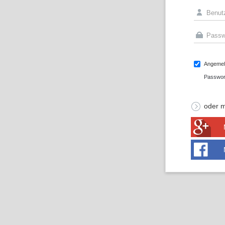
Angemeld
Passwor
oder m