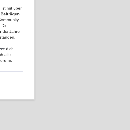
ist mit über
 Beiträgen
a Community
 Die
r die Jahre
tstanden.
ere
dich
h alle
 Forums