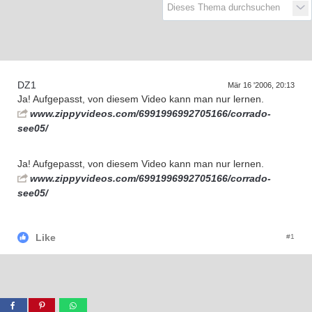
D
a
s
T
e
f
f
e
n
d
e
r
G
e
n
e
r
a
t
i
o
n
e
r
n
DZ1
Mär 16 '2006, 20:13
Ja! Aufgepasst, von diesem Video kann man nur lernen.
www.zippyvideos.com/6991996992705166/corrado-
see05/
Ja! Aufgepasst, von diesem Video kann man nur lernen.
www.zippyvideos.com/6991996992705166/corrado-
see05/
Like
#1