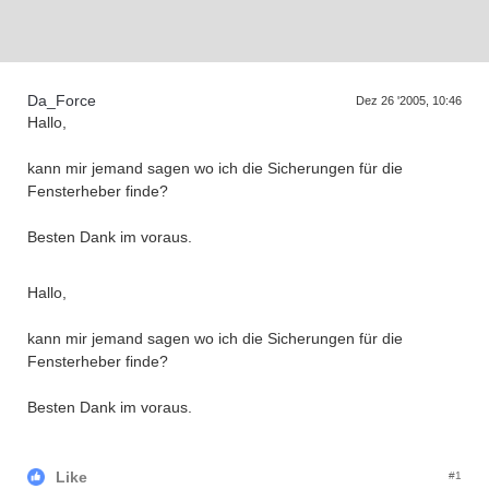
D
a
s
r
e
f
f
e
n
d
e
r
G
e
n
e
r
a
t
i
o
n
e
T
n
Da_Force
Dez 26 '2005, 10:46
Hallo,
kann mir jemand sagen wo ich die Sicherungen für die
Fensterheber finde?
Besten Dank im voraus.
Hallo,
kann mir jemand sagen wo ich die Sicherungen für die
Fensterheber finde?
Besten Dank im voraus.
Like
#1