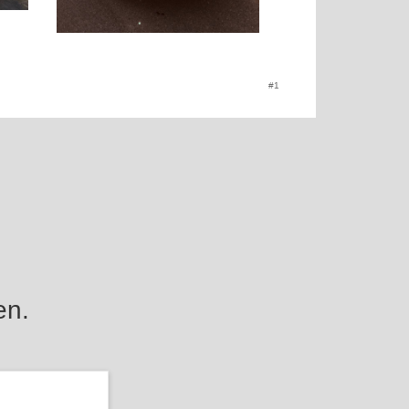
#1
en.