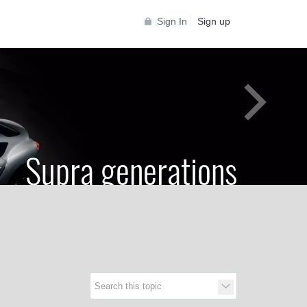
Sign In
Sign up
Supra generations
 Toyota Supra Community for all Supra
generations