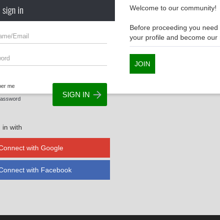
 sign in
Welcome to our community!
Before proceeding you need t
your profile and become ou
JOIN
er me
Password
 in with
Connect with Google
Connect with Facebook