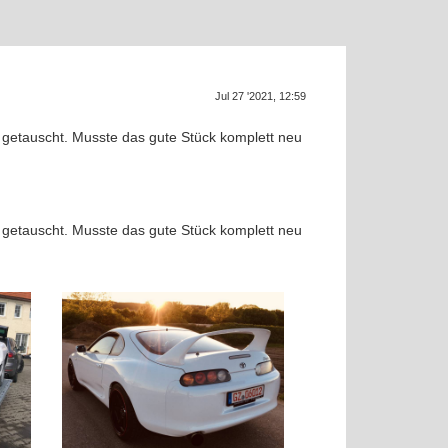
Supra g
SU
Jul 27 '2021, 12:59
etauscht. Musste das gute Stück komplett neu
etauscht. Musste das gute Stück komplett neu