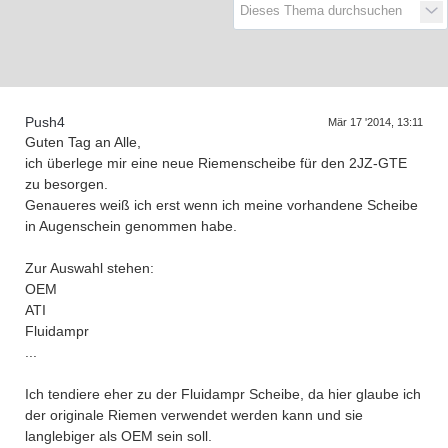
D
a
s
T
r
e
f
f
e
n
d
e
r
G
e
n
e
r
a
t
i
o
n
e
Push4
Mär 17 '2014, 13:11
Guten Tag an Alle,
ich überlege mir eine neue Riemenscheibe für den 2JZ-GTE
zu besorgen.
Genaueres weiß ich erst wenn ich meine vorhandene Scheibe
in Augenschein genommen habe.
Zur Auswahl stehen:
OEM
ATI
Fluidampr
...
Ich tendiere eher zu der Fluidampr Scheibe, da hier glaube ich
der originale Riemen verwendet werden kann und sie
langlebiger als OEM sein soll.