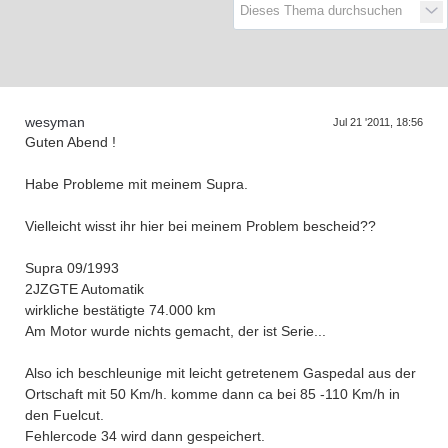
D
a
s
T
r
e
f
f
e
n
d
e
r
G
e
n
e
r
a
t
i
o
n
e
wesyman
Jul 21 '2011, 18:56
Guten Abend !
Habe Probleme mit meinem Supra.
Vielleicht wisst ihr hier bei meinem Problem bescheid??
Supra 09/1993
2JZGTE Automatik
wirkliche bestätigte 74.000 km
Am Motor wurde nichts gemacht, der ist Serie...
Also ich beschleunige mit leicht getretenem Gaspedal aus der
Ortschaft mit 50 Km/h. komme dann ca bei 85 -110 Km/h in
den Fuelcut.
Fehlercode 34 wird dann gespeichert.