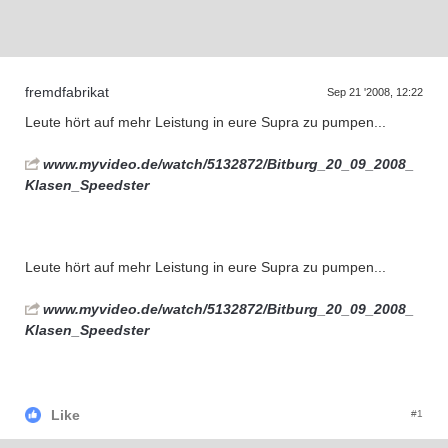
D
a
s
T
e
f
f
e
n
d
e
r
G
e
n
e
r
a
t
i
o
n
e
r
n
fremdfabrikat
Sep 21 '2008, 12:22
Leute hört auf mehr Leistung in eure Supra zu pumpen...
www.myvideo.de/watch/5132872/Bitburg_20_09_2008_
Klasen_Speedster
Leute hört auf mehr Leistung in eure Supra zu pumpen...
www.myvideo.de/watch/5132872/Bitburg_20_09_2008_
Klasen_Speedster
Like
#1