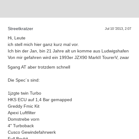
D
a
s
T
r
f
f
e
n
d
e
r
G
e
n
e
r
a
t
i
o
n
e
Streetkratzer
Jul 10 '2013, 2:07
Hi, Leute
ich stell mich hier ganz kurz mal vor.
Ich bin der Jan, bin 21 Jahre alt un komme aus Ludwigshafen
Von mir gefahren wird ein 1993er JZX90 MarkII TourerV, zwar
5gang AT aber trotzdem schnell
Die Spec´s sind:
1jzgte twin Turbo
HKS ECU auf 1,4 Bar gemapped
Greddy Fmic Kit
Apexi Luftfilter
Domstrebe vorn
4" Turboback
Cusco Gewindefahrwerk
Full Boykit