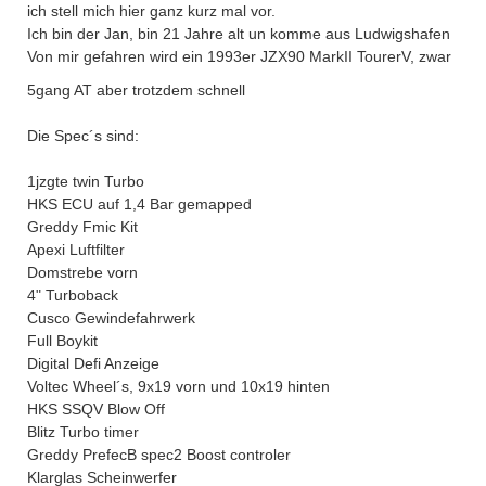
ich stell mich hier ganz kurz mal vor.
Ich bin der Jan, bin 21 Jahre alt un komme aus Ludwigshafen
Von mir gefahren wird ein 1993er JZX90 MarkII TourerV, zwar
5gang AT aber trotzdem schnell
Die Spec´s sind:
1jzgte twin Turbo
HKS ECU auf 1,4 Bar gemapped
Greddy Fmic Kit
Apexi Luftfilter
Domstrebe vorn
4" Turboback
Cusco Gewindefahrwerk
Full Boykit
Digital Defi Anzeige
Voltec Wheel´s, 9x19 vorn und 10x19 hinten
HKS SSQV Blow Off
Blitz Turbo timer
Greddy PrefecB spec2 Boost controler
Klarglas Scheinwerfer