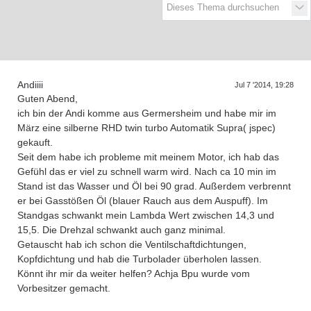
D
a
s
r
e
f
f
e
n
d
e
r
G
e
n
e
r
a
t
i
o
n
e
T
n
Andiiii
Jul 7 '2014, 19:28
Guten Abend,
ich bin der Andi komme aus Germersheim und habe mir im
März eine silberne RHD twin turbo Automatik Supra( jspec)
gekauft.
Seit dem habe ich probleme mit meinem Motor, ich hab das
Gefühl das er viel zu schnell warm wird. Nach ca 10 min im
Stand ist das Wasser und Öl bei 90 grad. Außerdem verbrennt
er bei Gasstößen Öl (blauer Rauch aus dem Auspuff). Im
Standgas schwankt mein Lambda Wert zwischen 14,3 und
15,5. Die Drehzal schwankt auch ganz minimal.
Getauscht hab ich schon die Ventilschaftdichtungen,
Kopfdichtung und hab die Turbolader überholen lassen.
Könnt ihr mir da weiter helfen? Achja Bpu wurde vom
Vorbesitzer gemacht.