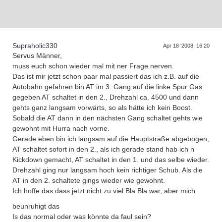
D
a
s
r
e
f
f
e
n
d
e
r
G
e
n
e
r
a
t
i
o
n
e
T
n
Supraholic330
Apr 18 '2008, 16:20
Servus Männer,
muss euch schon wieder mal mit ner Frage nerven.
Das ist mir jetzt schon paar mal passiert das ich z.B. auf die
Autobahn gefahren bin AT im 3. Gang auf die linke Spur Gas
gegeben AT schaltet in den 2., Drehzahl ca. 4500 und dann
gehts ganz langsam vorwärts, so als hätte ich kein Boost.
Sobald die AT dann in den nächsten Gang schaltet gehts wie
gewohnt mit Hurra nach vorne.
Gerade eben bin ich langsam auf die Hauptstraße abgebogen,
AT schaltet sofort in den 2., als ich gerade stand hab ich n
Kickdown gemacht, AT schaltet in den 1. und das selbe wieder.
Drehzahl ging nur langsam hoch kein richtiger Schub. Als die
AT in den 2. schaltete gings wieder wie gewohnt.
Ich hoffe das dass jetzt nicht zu viel Bla Bla war, aber mich
beunruhigt das
Is das normal oder was könnte da faul sein?