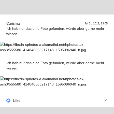
D
a
s
T
r
e
f
f
e
n
d
e
r
G
e
n
e
r
a
t
i
o
n
e
n
Carisma
Jul 31 '2012, 13:05
Ich hab nur das eine Foto gefunden, würde aber gerne mehr
wissen.
Ich hab nur das eine Foto gefunden, würde aber gerne mehr
wissen.
Like
#1