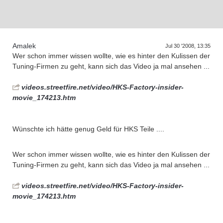
Amalek
Jul 30 '2008, 13:35
D
a
s
T
r
e
f
e
n
d
e
r
G
e
n
e
r
a
t
i
o
n
e
Wer schon immer wissen wollte, wie es hinter den Kulissen der
Tuning-Firmen zu geht, kann sich das Video ja mal ansehen ...
videos.streetfire.net/video/HKS-Factory-insider-
movie_174213.htm
Wünschte ich hätte genug Geld für HKS Teile ....
Wer schon immer wissen wollte, wie es hinter den Kulissen der
Tuning-Firmen zu geht, kann sich das Video ja mal ansehen ...
videos.streetfire.net/video/HKS-Factory-insider-
movie_174213.htm