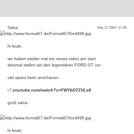
D
a
s
T
r
e
f
f
e
n
d
e
r
G
e
n
e
r
a
t
i
o
n
e
n
Salva
Dez 17 '2007, 17:45
hi leute,
wir haben wieder mal ein neues video am start.
diesmal stellen wir den legendären FORD GT vor.
viel spass beim anschauen.
youtube.com/watch?v=FWYbD7ZVLs8
gruß salva
hi leute,