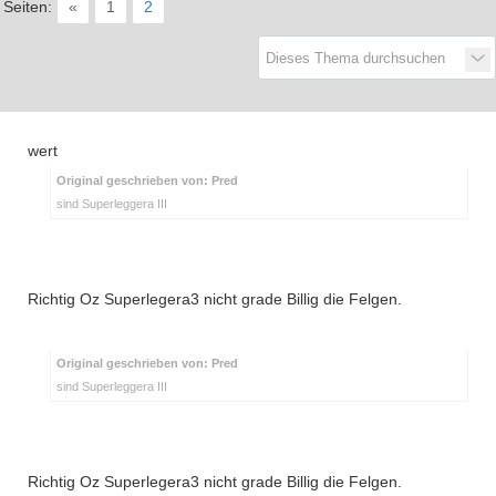
Seiten:
«
1
2
D
a
s
T
e
f
f
e
n
d
e
r
G
e
n
e
r
a
t
i
o
n
e
r
n
wert
Original geschrieben von: Pred
sind Superleggera III
Richtig Oz Superlegera3 nicht grade Billig die Felgen.
Original geschrieben von: Pred
sind Superleggera III
Richtig Oz Superlegera3 nicht grade Billig die Felgen.