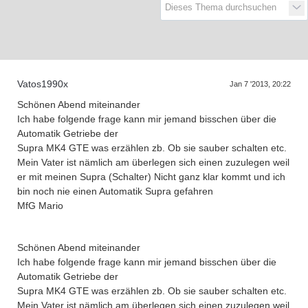
D
a
s
T
r
e
f
f
e
n
d
e
r
G
e
n
e
r
a
t
i
o
n
e
n
Vatos1990x
Jan 7 '2013, 20:22
Schönen Abend miteinander
Ich habe folgende frage kann mir jemand bisschen über die
Automatik Getriebe der
Supra MK4 GTE was erzählen zb. Ob sie sauber schalten etc.
Mein Vater ist nämlich am überlegen sich einen zuzulegen weil
er mit meinen Supra (Schalter) Nicht ganz klar kommt und ich
bin noch nie einen Automatik Supra gefahren
MfG Mario
Schönen Abend miteinander
Ich habe folgende frage kann mir jemand bisschen über die
Automatik Getriebe der
Supra MK4 GTE was erzählen zb. Ob sie sauber schalten etc.
Mein Vater ist nämlich am überlegen sich einen zuzulegen weil