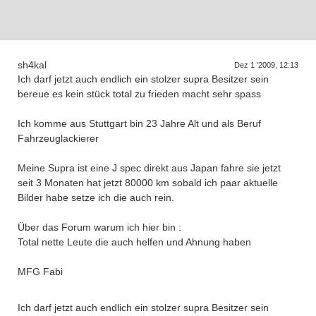
D
a
s
T
r
f
f
e
n
d
e
r
G
e
n
e
r
a
t
i
o
n
e
sh4kal
Dez 1 '2009, 12:13
Ich darf jetzt auch endlich ein stolzer supra Besitzer sein
bereue es kein stück total zu frieden macht sehr spass
Ich komme aus Stuttgart bin 23 Jahre Alt und als Beruf
Fahrzeuglackierer
Meine Supra ist eine J spec direkt aus Japan fahre sie jetzt
seit 3 Monaten hat jetzt 80000 km sobald ich paar aktuelle
Bilder habe setze ich die auch rein.
Über das Forum warum ich hier bin :
Total nette Leute die auch helfen und Ahnung haben
MFG Fabi
Ich darf jetzt auch endlich ein stolzer supra Besitzer sein