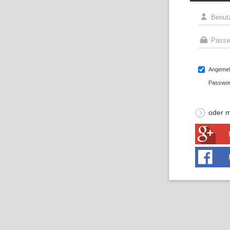
Angemeld
Passwor
oder m