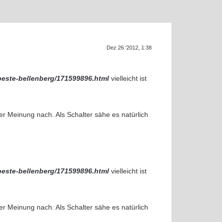
Dez 26 '2012, 1:38
SU
-beste-bellenberg/171599896.html
vielleicht ist
er Meinung nach. Als Schalter sähe es natürlich
-beste-bellenberg/171599896.html
vielleicht ist
f
er Meinung nach. Als Schalter sähe es natürlich