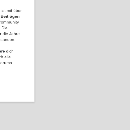
ist mit über
 Beiträgen
a Community
 Die
r die Jahre
tstanden.
ere
dich
h alle
 Forums