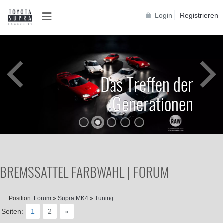
Login
Registrieren
Das Treffen der
Generationen
BREMSSATTEL FARBWAHL | FORUM
Position:
Forum
»
Supra MK4
»
Tuning
Seiten:
1
2
»