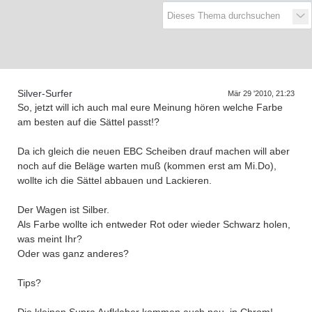
D
a
s
T
r
e
f
f
e
n
d
e
r
G
e
n
e
r
a
t
i
o
n
e
n
Silver-Surfer
Mär 29 '2010, 21:23
So, jetzt will ich auch mal eure Meinung hören welche Farbe
am besten auf die Sättel passt!?
Da ich gleich die neuen EBC Scheiben drauf machen will aber
noch auf die Beläge warten muß (kommen erst am Mi.Do),
wollte ich die Sättel abbauen und Lackieren.
Der Wagen ist Silber.
Als Farbe wollte ich entweder Rot oder wieder Schwarz holen,
was meint Ihr?
Oder was ganz anderes?
Tips?