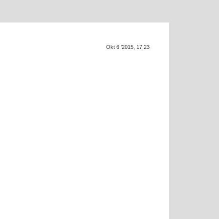
Okt 6 '2015, 17:23
SU
f