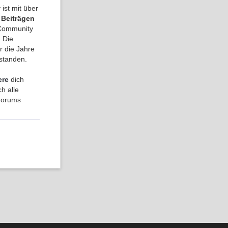
ist mit über
 Beiträgen
a Community
 Die
r die Jahre
tstanden.
ere
dich
h alle
 Forums