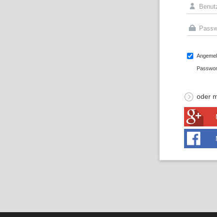
Angemeld
Passwor
oder m