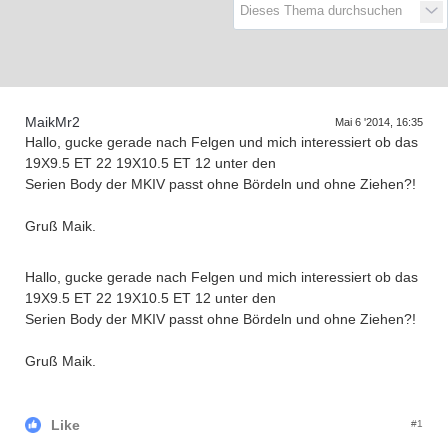
D
a
s
T
r
e
f
f
e
n
d
e
r
G
e
n
e
r
a
t
i
o
n
e
n
MaikMr2
Mai 6 '2014, 16:35
Hallo, gucke gerade nach Felgen und mich interessiert ob das
19X9.5 ET 22 19X10.5 ET 12 unter den
Serien Body der MKIV passt ohne Bördeln und ohne Ziehen?!
Gruß Maik.
Hallo, gucke gerade nach Felgen und mich interessiert ob das
19X9.5 ET 22 19X10.5 ET 12 unter den
Serien Body der MKIV passt ohne Bördeln und ohne Ziehen?!
Gruß Maik.
Like
#1