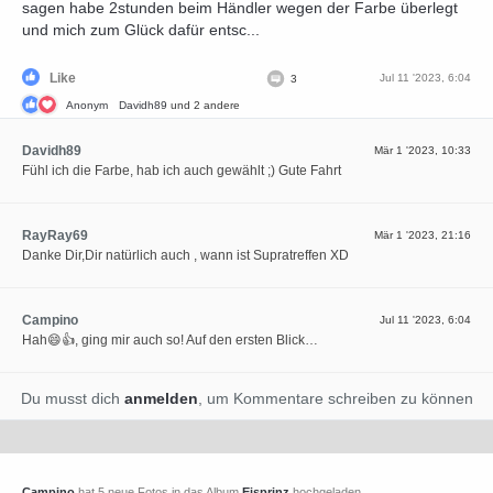
sagen habe 2stunden beim Händler wegen der Farbe überlegt
und mich zum Glück dafür entsc...
Like
Jul 11 '2023, 6:04
3
Anonym
Davidh89
und 2 andere
Davidh89
Mär 1 '2023, 10:33
Fühl ich die Farbe, hab ich auch gewählt ;) Gute Fahrt
RayRay69
Mär 1 '2023, 21:16
Danke Dir,Dir natürlich auch , wann ist Supratreffen XD
Campino
Jul 11 '2023, 6:04
Hah😄👍, ging mir auch so! Auf den ersten Blick…
Du musst dich
anmelden
, um Kommentare schreiben zu können
Campino
hat 5 neue Fotos in das Album
Eisprinz
hochgeladen