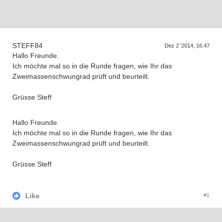
D
a
s
T
r
e
f
f
e
n
d
e
r
G
e
n
e
r
a
t
i
o
n
e
n
STEFF84
Dez 2 '2014, 16:47
Hallo Freunde.
Ich möchte mal so in die Runde fragen, wie Ihr das
Zweimassenschwungrad prüft und beurteilt.
Grüsse Steff
Hallo Freunde.
Ich möchte mal so in die Runde fragen, wie Ihr das
Zweimassenschwungrad prüft und beurteilt.
Grüsse Steff
Like
#1