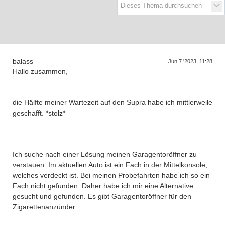
D
a
s
T
r
e
f
f
e
n
d
e
r
G
e
n
e
r
a
t
i
o
n
e
balass
Jun 7 '2023, 11:28
Hallo zusammen,
die Hälfte meiner Wartezeit auf den Supra habe ich mittlerweile
geschafft. *stolz*
Ich suche nach einer Lösung meinen Garagentoröffner zu
verstauen. Im aktuellen Auto ist ein Fach in der Mittelkonsole,
welches verdeckt ist. Bei meinen Probefahrten habe ich so ein
Fach nicht gefunden. Daher habe ich mir eine Alternative
gesucht und gefunden. Es gibt Garagentoröffner für den
Zigarettenanzünder.