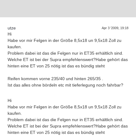
D
a
s
T
r
e
f
f
e
n
d
e
r
G
e
n
e
r
a
t
i
o
n
e
n
utze
Apr 3 '2009, 19:18
Hi
Habe vor mir Felgen in der Größe 8,5x18 un 9,5x18 Zoll zu
kaufen.
Problem dabei ist das die Felgen nur in ET35 erhältlich sind.
Welche ET ist bei der Supra empfehlenswert?Habe gehört das
hinten eine ET von 25 nötig ist das es bündig steht
Reifen kommen vorne 235/40 und hinten 265/35 .
Ist das alles ohne bördeln etc mit tieferlegung noch fahrbar?
Hi
Habe vor mir Felgen in der Größe 8,5x18 un 9,5x18 Zoll zu
kaufen.
Problem dabei ist das die Felgen nur in ET35 erhältlich sind.
Welche ET ist bei der Supra empfehlenswert?Habe gehört das
hinten eine ET von 25 nötig ist das es bündig steht