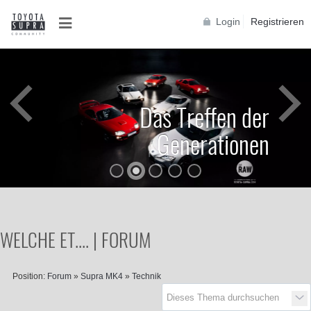
Login
Registrieren
Das Treffen der
Generationen
WELCHE ET.... | FORUM
Position:
Forum
»
Supra MK4
»
Technik