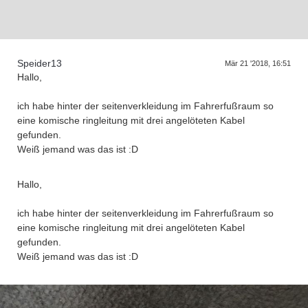
D
a
s
T
r
e
f
f
e
n
d
e
r
G
e
n
e
r
a
t
i
o
n
e
Speider13
Mär 21 '2018, 16:51
Hallo,
ich habe hinter der seitenverkleidung im Fahrerfußraum so
eine komische ringleitung mit drei angelöteten Kabel
gefunden.
Weiß jemand was das ist :D
Hallo,
ich habe hinter der seitenverkleidung im Fahrerfußraum so
eine komische ringleitung mit drei angelöteten Kabel
gefunden.
Weiß jemand was das ist :D