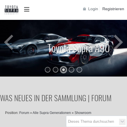
Login
Registrieren
Toyota Supra A90
WAS NEUES IN DER SAMMLUNG | FORUM
a
s
T
r
e
f
f
e
n
d
e
r
G
e
n
e
r
a
t
i
o
n
e
Position:
Forum
»
Alle Supra Generationen
»
Showroom