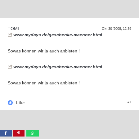
D
a
s
r
e
f
f
e
n
d
e
r
G
e
n
e
r
a
t
i
o
n
e
T
n
TOMI
Okt 30 '2008, 12:39
www.mydays.de/geschenke-maenner.html
Sowas können wir ja auch anbieten !
www.mydays.de/geschenke-maenner.html
Sowas können wir ja auch anbieten !
Like
#1