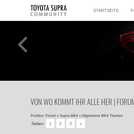
STARTSEITE
F
VON WO KOMMT IHR ALLE HER | FORU
Position:
Forum
»
Supra MK4
»
Allgemeine MK4 Themen
Seiten:
1
2
3
»