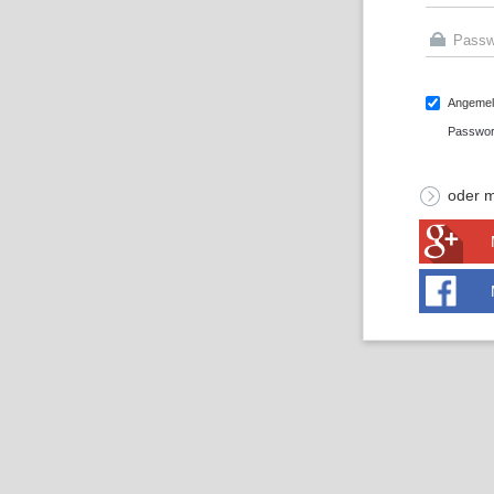
Angemeld
Passwor
oder m