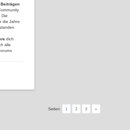
 Beiträgen
a Community
 Die
r die Jahre
tstanden.
ere
dich
h alle
 Forums
Seiten:
1
2
3
»