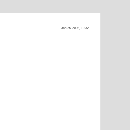
Jan 25 '2006, 19:32
SUP
a