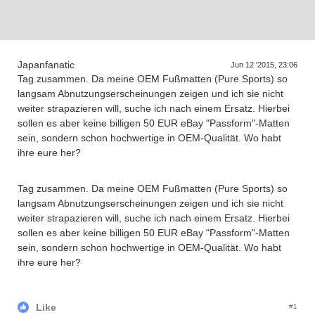
D
a
s
T
r
e
f
f
e
n
d
e
r
G
e
n
e
r
a
t
i
o
n
e
n
Japanfanatic
Jun 12 '2015, 23:06
Tag zusammen. Da meine OEM Fußmatten (Pure Sports) so
langsam Abnutzungserscheinungen zeigen und ich sie nicht
weiter strapazieren will, suche ich nach einem Ersatz. Hierbei
sollen es aber keine billigen 50 EUR eBay "Passform"-Matten
sein, sondern schon hochwertige in OEM-Qualität. Wo habt
ihre eure her?
Tag zusammen. Da meine OEM Fußmatten (Pure Sports) so
langsam Abnutzungserscheinungen zeigen und ich sie nicht
weiter strapazieren will, suche ich nach einem Ersatz. Hierbei
sollen es aber keine billigen 50 EUR eBay "Passform"-Matten
sein, sondern schon hochwertige in OEM-Qualität. Wo habt
ihre eure her?
Like
#1