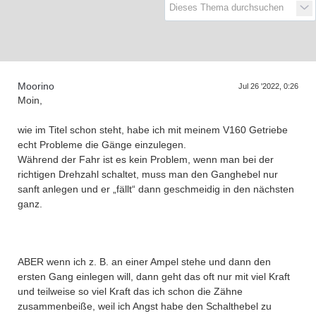
D
a
s
T
r
f
f
e
n
d
e
r
G
e
n
e
r
a
t
i
o
n
e
Moorino
Jul 26 '2022, 0:26
Moin,
wie im Titel schon steht, habe ich mit meinem V160 Getriebe
echt Probleme die Gänge einzulegen.
Während der Fahr ist es kein Problem, wenn man bei der
richtigen Drehzahl schaltet, muss man den Ganghebel nur
sanft anlegen und er „fällt“ dann geschmeidig in den nächsten
ganz.
ABER wenn ich z. B. an einer Ampel stehe und dann den
ersten Gang einlegen will, dann geht das oft nur mit viel Kraft
und teilweise so viel Kraft das ich schon die Zähne
zusammenbeiße, weil ich Angst habe den Schalthebel zu