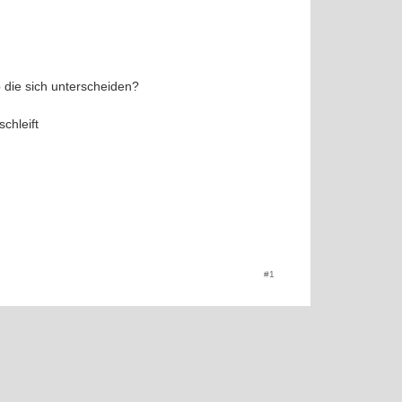
 die sich unterscheiden?
chleift
#1