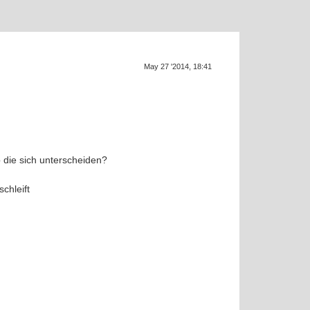
Supra ge
SU
May 27 '2014, 18:41
 die sich unterscheiden?
chleift
e