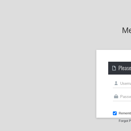
Me
Please
Rememb
Forgot 