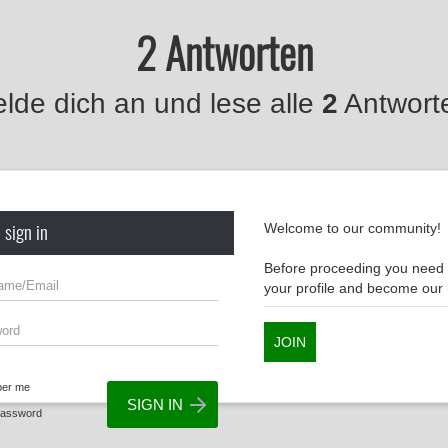
2 Antworten
lde dich an und lese alle
2
Antwort
 sign in
Welcome to our community!
Before proceeding you need t
your profile and become ou
JOIN
er me
Password