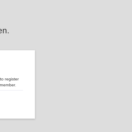
en.
o register
r member.