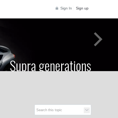
Sign In
Sign up
Supra generations
 Toyota Supra Community for all Supra
generations