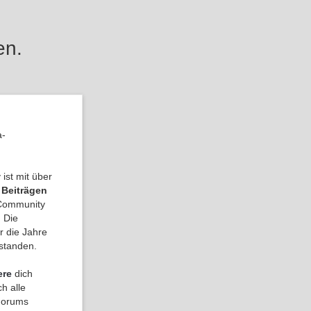
en.
a-
ist mit über
 Beiträgen
a Community
 Die
r die Jahre
tstanden.
ere
dich
h alle
 Forums