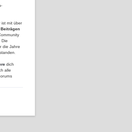
a-
ist mit über
 Beiträgen
a Community
 Die
r die Jahre
tstanden.
ere
dich
h alle
 Forums