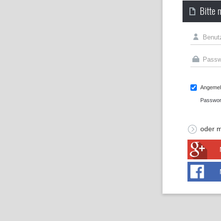
Bitte 
Angemeld
Passwor
oder m