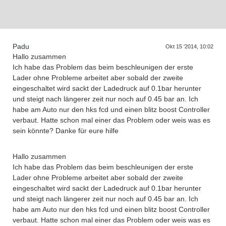
D
a
s
T
r
e
f
f
e
n
d
e
r
G
e
n
e
r
a
t
i
o
n
e
n
Padu
Okt 15 '2014, 10:02
Hallo zusammen
Ich habe das Problem das beim beschleunigen der erste
Lader ohne Probleme arbeitet aber sobald der zweite
eingeschaltet wird sackt der Ladedruck auf 0.1bar herunter
und steigt nach längerer zeit nur noch auf 0.45 bar an. Ich
habe am Auto nur den hks fcd und einen blitz boost Controller
verbaut. Hatte schon mal einer das Problem oder weis was es
sein könnte? Danke für eure hilfe
Hallo zusammen
Ich habe das Problem das beim beschleunigen der erste
Lader ohne Probleme arbeitet aber sobald der zweite
eingeschaltet wird sackt der Ladedruck auf 0.1bar herunter
und steigt nach längerer zeit nur noch auf 0.45 bar an. Ich
habe am Auto nur den hks fcd und einen blitz boost Controller
verbaut. Hatte schon mal einer das Problem oder weis was es