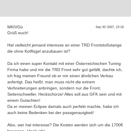
D
a
s
T
r
e
f
f
e
n
d
e
r
G
e
n
e
r
a
t
i
o
n
e
n
MKIVGü
Sep 30 '2007, 23:18
Grüß euch!
Hat vielleicht jemand interesse an einer TRD Frontstoßstange
die ohne Kotflügel anzubauen ist?
Da ich einen super Kontakt mit einer Österreichischen Tuning
Firma habe und mir die TRD Front sehr gut gefällt, dachte ich,
ich frag meinen Freund ob er mir einen ähnlichen Verbau
anfertigt. Das heißt: man muss nicht die extrem
Verbreiterungen anbringen, sondern nur die Front,
Seitenschweller, Heckschürze! Alles soll aus GFK sein und mit
einem Gutachten!
Da er meinen Eclipse damals auch perfekt machte, habe ich
auch keine Bedenken bei der passgenauigkeit!
Also, wer hat interesse? Die Kosten werden sich um die 1700€