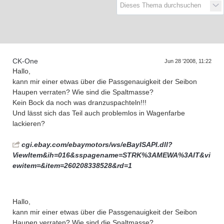
D
a
s
T
r
e
f
f
e
n
d
e
r
G
e
n
e
r
a
t
i
o
n
e
n
CK-One
Jun 28 '2008, 11:22
Hallo,
kann mir einer etwas über die Passgenauigkeit der Seibon
Haupen verraten? Wie sind die Spaltmasse?
Kein Bock da noch was dranzuspachteln!!!
Und lässt sich das Teil auch problemlos in Wagenfarbe
lackieren?
cgi.ebay.com/ebaymotors/ws/eBayISAPI.dll?
ViewItem&ih=016&sspagename=STRK%3AMEWA%3AIT&vi
ewitem=&item=260208338528&rd=1
Hallo,
kann mir einer etwas über die Passgenauigkeit der Seibon
Haupen verraten? Wie sind die Spaltmasse?