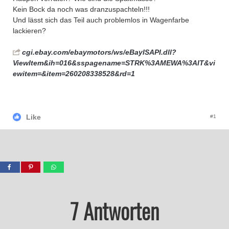
Kein Bock da noch was dranzuspachteln!!!
Und lässt sich das Teil auch problemlos in Wagenfarbe
lackieren?
cgi.ebay.com/ebaymotors/ws/eBayISAPI.dll?
ViewItem&ih=016&sspagename=STRK%3AMEWA%3AIT&vi
ewitem=&item=260208338528&rd=1
Like
#1
7 Antworten