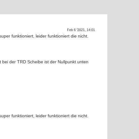
Feb 6 '2021, 14:01
r funktioniert, leider funktioniert die nicht.
SU
t bei der TRD Scheibe ist der Nullpunkt unten
r funktioniert, leider funktioniert die nicht.