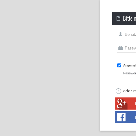
Bitte 
Angemeld
Passwor
oder m