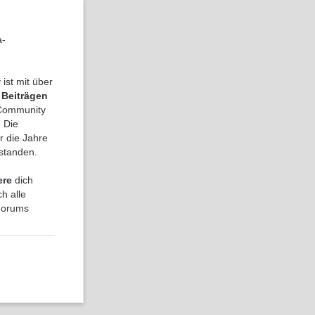
a-
ist mit über
 Beiträgen
a Community
 Die
r die Jahre
tstanden.
ere
dich
h alle
 Forums