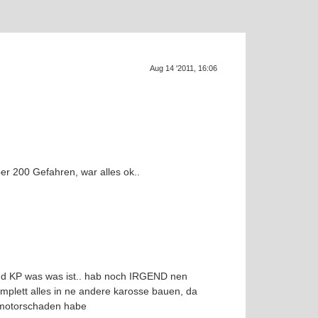
Supra ge
SU
Aug 14 '2011, 16:06
er 200 Gefahren, war alles ok..
e
und KP was was ist.. hab noch IRGEND nen
komplett alles in ne andere karosse bauen, da
h motorschaden habe