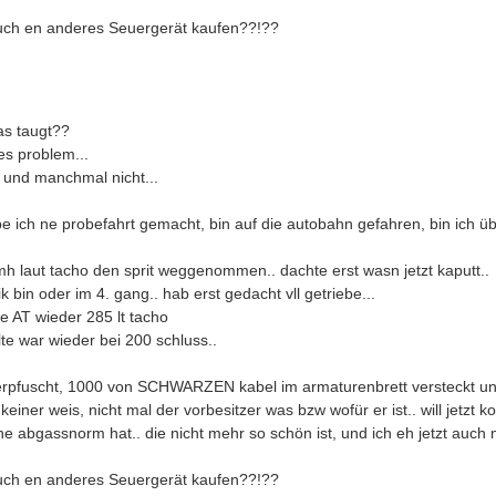
 auch en anderes Seuergerät kaufen??!??
as taugt??
es problem...
 und manchmal nicht...
e ich ne probefahrt gemacht, bin auf die autobahn gefahren, bin ich üb
mh laut tacho den sprit weggenommen.. dachte erst wasn jetzt kaputt..
 bin oder im 4. gang.. hab erst gedacht vll getriebe...
e AT wieder 285 lt tacho
te war wieder bei 200 schluss..
l verpfuscht, 1000 von SCHWARZEN kabel im armaturenbrett versteckt 
iner weis, nicht mal der vorbesitzer was bzw wofür er ist.. will jetzt 
ine abgassnorm hat.. die nicht mehr so schön ist, und ich eh jetzt auc
 auch en anderes Seuergerät kaufen??!??