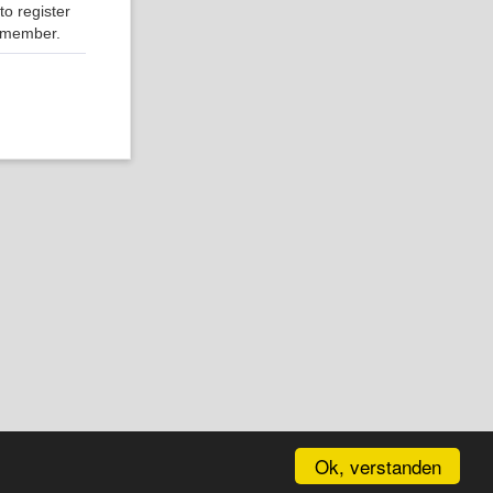
o register
r member.
Ok, verstanden