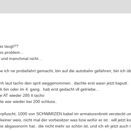
as taugt??
es problem...
 und manchmal nicht...
e ich ne probefahrt gemacht, bin auf die autobahn gefahren, bin ich üb
mh laut tacho den sprit weggenommen.. dachte erst wasn jetzt kaputt..
 bin oder im 4. gang.. hab erst gedacht vll getriebe...
e AT wieder 285 lt tacho
te war wieder bei 200 schluss..
l verpfuscht, 1000 von SCHWARZEN kabel im armaturenbrett versteckt 
iner weis, nicht mal der vorbesitzer was bzw wofür er ist.. will jetzt 
ine abgassnorm hat.. die nicht mehr so schön ist, und ich eh jetzt auc