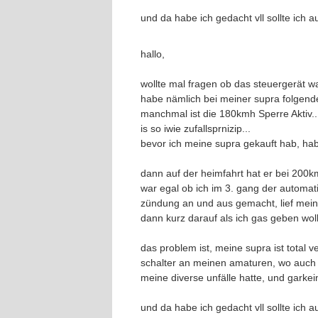
und da habe ich gedacht vll sollte ich
hallo,
wollte mal fragen ob das steuergerät w
habe nämlich bei meiner supra folgend
manchmal ist die 180kmh Sperre Aktiv..
is so iwie zufallsprnizip...
bevor ich meine supra gekauft hab, hab
dann auf der heimfahrt hat er bei 200k
war egal ob ich im 3. gang der automatik
zündung an und aus gemacht, lief mein
dann kurz darauf als ich gas geben woll
das problem ist, meine supra ist tota
schalter an meinen amaturen, wo auch ke
meine diverse unfälle hatte, und garke
und da habe ich gedacht vll sollte ich