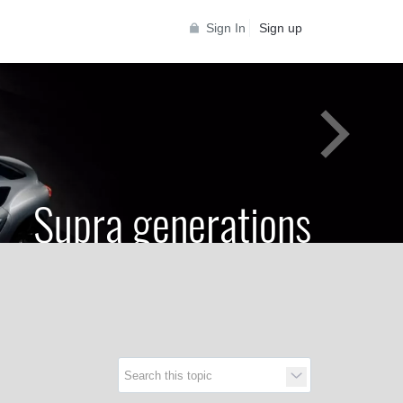
Sign In
Sign up
Supra generations
 Toyota Supra Community for all Supra
generations