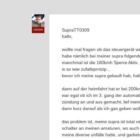
SupraTT0309
OWNER
hallo,
wollte mal fragen ob das steuergerät w
habe nämlich bei meiner supra folgend
manchmal ist die 180kmh Sperre Aktiv..
is so iwie zufallsprnizip...
bevor ich meine supra gekauft hab, hab
dann auf der heimfahrt hat er bei 200k
war egal ob ich im 3. gang der automatik
zündung an und aus gemacht, lief mein
dann kurz darauf als ich gas geben woll
das problem ist, meine supra ist tota
schalter an meinen amaturen, wo auch ke
meine diverse unfälle hatte, und garke