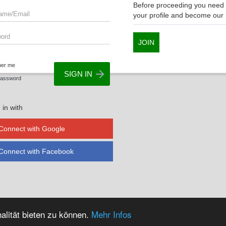
Before proceeding you need t
your profile and become ou
JOIN
er me
Password
 in with
Connect with Google
Connect with Facebook
alität bieten zu können.
Mehr Infos