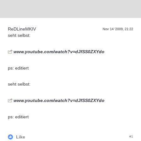
D
a
s
T
r
e
f
f
e
n
d
e
r
G
e
n
e
r
a
t
i
o
n
e
ReDLineMKIV
Nov 14 '2009, 21:22
seht selbst:
www.youtube.com/watch?v=dJfSS0ZXYdo
ps: editiert
seht selbst:
www.youtube.com/watch?v=dJfSS0ZXYdo
ps: editiert
Like
#1