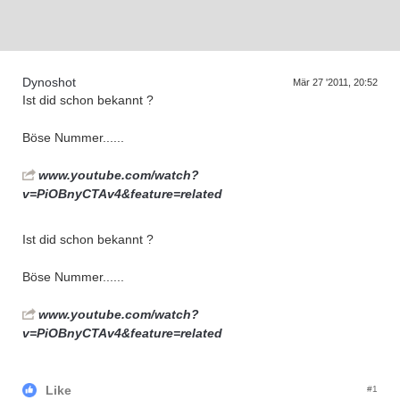
D
a
s
T
e
f
f
e
n
d
e
r
G
e
n
e
r
a
t
i
o
n
e
r
n
Dynoshot
Mär 27 '2011, 20:52
Ist did schon bekannt ?
Böse Nummer......
www.youtube.com/watch?
v=PiOBnyCTAv4&feature=related
Ist did schon bekannt ?
Böse Nummer......
www.youtube.com/watch?
v=PiOBnyCTAv4&feature=related
Like
#1