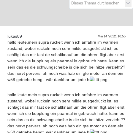
D
a
s
T
r
e
f
f
e
n
d
e
r
G
e
n
e
r
a
t
i
o
n
e
n
lukas89
Mai 14 '2012, 10:55
hallo leute.mein supra ruckelt wenn ich anfahre im warmen
zustand, wobei ruckeln noch sehr milde ausgedrückt ist, es
schlägt das mir fast de schaltknauf um die ohren fligt.aber erst
wenn ich die kupplung ein paarmal in gebrauch hatte. kann es
sein das es die schwungscheibe is die sich bei hitze verzieht??
das nervt pervers. ah noch was hab ein gte motor an dem ein
w58 getriebe hengt. wär dankbar um jede hilfe..
:
hallo leute.mein supra ruckelt wenn ich anfahre im warmen
zustand, wobei ruckeln noch sehr milde ausgedrückt ist, es
schlägt das mir fast de schaltknauf um die ohren fligt.aber erst
wenn ich die kupplung ein paarmal in gebrauch hatte. kann es
sein das es die schwungscheibe is die sich bei hitze verzieht??
das nervt pervers. ah noch was hab ein gte motor an dem ein
w58 getriebe hengt. wär dankbar um jede hilfe..
: