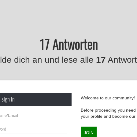
17 Antworten
de dich an und lese alle
17
Antwort
 sign in
Welcome to our community!
Before proceeding you need t
your profile and become ou
JOIN