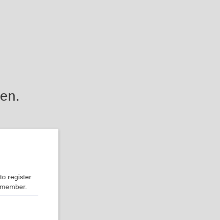
en.
o register
r member.