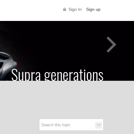
Sign In
Sign up
Supra generations
 Toyota Supra Community for all Supra
generations