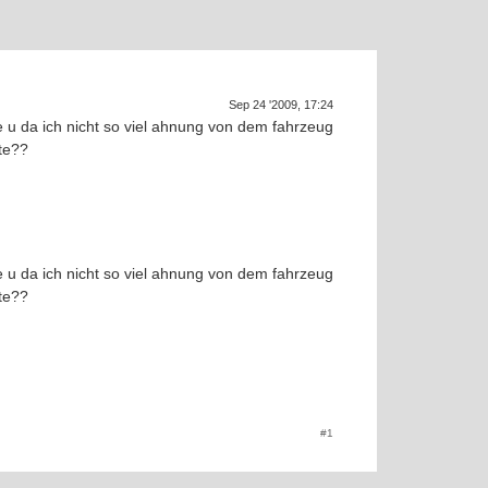
Supra gen
SUP
Sep 24 '2009, 17:24
 u da ich nicht so viel ahnung von dem fahrzeug
te??
a
 u da ich nicht so viel ahnung von dem fahrzeug
te??
#1